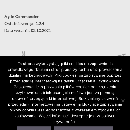
09
Agile Commander
Ostatnia wersja:
1.2.4
Data wydania:
03.10.2021
Ta strona wykorzystuję pliki cookies do zapewnienia
prawidłowego działania strony, analizy ruchu oraz prowadzenia
działań marketingowych. Pliki cookies, są zapisywane poprzez
przeglądarkę internetową na dysku urządzenia użytkownika.
Zablokowanie zapisywania plików cookies na urządzeniu
użytkownika lub ich usunięcie możliwe jest za pomocą
Digital Karabela – Andrzej Kilijański
ustawień przeglądarki internetowej. Brak zmiany ustawień
76-015 Wyszebórz 32, Poland
przeglądarki internetowej na ustawienia blokujące zapisywanie
plików cookies jest jednoznaczne z wyrażeniem zgody na ich
https://digitalkarabela.com
zapisywanie. Więcej informacji dostępne jest w polityce
Kontakt
prywatności.
Polityka prywatności