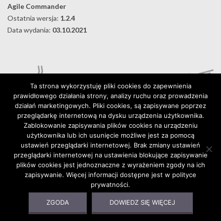
Agile Commander
Ostatnia wersja:
1.2.4
Data wydania:
03.10.2021
Ta strona wykorzystuję pliki cookies do zapewnienia
prawidłowego działania strony, analizy ruchu oraz prowadzenia
działań marketingowych. Pliki cookies, są zapisywane poprzez
przeglądarkę internetową na dysku urządzenia użytkownika.
Zablokowanie zapisywania plików cookies na urządzeniu
użytkownika lub ich usunięcie możliwe jest za pomocą
Digital Karabela – Andrzej Kilijański
ustawień przeglądarki internetowej. Brak zmiany ustawień
76-015 Wyszebórz 32, Poland
przeglądarki internetowej na ustawienia blokujące zapisywanie
plików cookies jest jednoznaczne z wyrażeniem zgody na ich
https://digitalkarabela.com
zapisywanie. Więcej informacji dostępne jest w polityce
Kontakt
prywatności.
Polityka prywatności
ZGODA
DOWIEDZ SIĘ WIĘCEJ