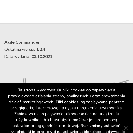
Agile Commander
Ostatnia wersja:
1.2.4
Data wydania:
03.10.2021
Ta strona wykorzystuję pliki cookies do zapewnienia
prawidłowego działania strony, analizy ruchu oraz prowadzenia
działań marketingowych. Pliki cookies, są zapisywane poprzez
przeglądarkę internetową na dysku urządzenia użytkownika.
Zablokowanie zapisywania plików cookies na urządzeniu
użytkownika lub ich usunięcie możliwe jest za pomocą
Digital Karabela – Andrzej Kilijański
ustawień przeglądarki internetowej. Brak zmiany ustawień
76-015 Wyszebórz 32, Poland
przeglądarki internetowej na ustawienia blokujące zapisywanie