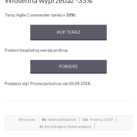
Wiosenna wyprzedaż -33%
Teraz Agile Commander taniej o
33%
!
KUP TERAZ
Pobierz bezpłatną wersję próbną:
POBIERZ
Pośpiesz się! Promocja kończy się 03.04.2018.
2019-
09
marzec
By
Andrzej Kilijański
On
9 marca, 2019
03-
In
Bez kategorii
,
Nowe wydanie
09