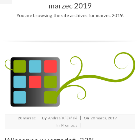
marzec 2019
Menu
You are browsing the site archives for marzec 2019.
2019-
20
marzec
By
Andrzej Kilijański
On
20 marca, 2019
03-
In
Promocja
20