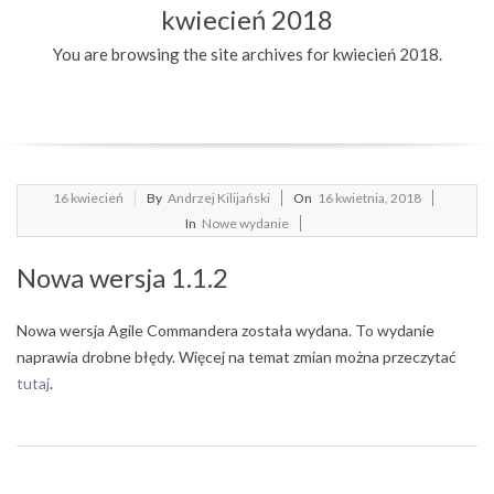
kwiecień 2018
Menu
You are browsing the site archives for kwiecień 2018.
2018-
16
kwiecień
By
Andrzej Kilijański
On
16 kwietnia, 2018
04-
In
Nowe wydanie
16
Nowa wersja 1.1.2
Nowa wersja Agile Commandera została wydana. To wydanie
naprawia drobne błędy. Więcej na temat zmian można przeczytać
tutaj
.